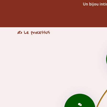
Un bijou int
✍️ Le processus