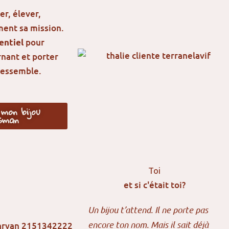
er, élever,
ment sa mission.
pour
sentiel
nant et porter
 ressemble.
 mon bijou
isman
Toi
et si c'était toi?
Un bijou t’attend. Il ne porte pas
encore ton nom. Mais il sait déjà