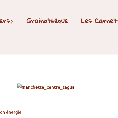
ers
Grainothèque
Les Carnets
ton énergie,