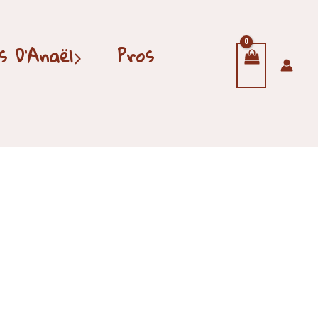
 D’Anaël
Pros