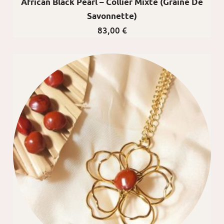
African Black Pearl – Collier Mixte (graine De
Savonnette)
83,00
€