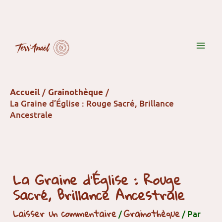
Aller
au
contenu
Accueil
Grainothèque
La Graine d’Église : Rouge Sacré, Brillance
Ancestrale
La Graine d’Église : Rouge
Sacré, Brillance Ancestrale
Laisser un commentaire
Grainothèque
/
/ Par