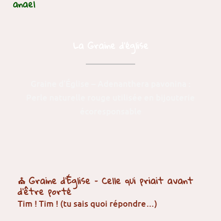
anael
La Graine d'église
Graine d’Église – Adenanthera pavonina :
Perle naturelle rouge utilisée en bijouterie
écoresponsable
⛪ Graine d’Église – Celle qui priait avant
d’être porté
Tim ! Tim ! (tu sais quoi répondre…)