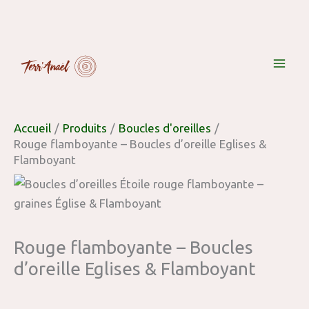
Aller
quantité
flamboyante
au
de
-
contenu
Rouge
Boucles
flamboyante
d'oreille
-
Eglises
Boucles
&
d'oreille
Accueil
Produits
Boucles d'oreilles
Flamboyant
Eglises
Rouge flamboyante – Boucles d’oreille Eglises &
Flamboyant
&
Flamboyant
Rouge flamboyante – Boucles
d’oreille Eglises & Flamboyant