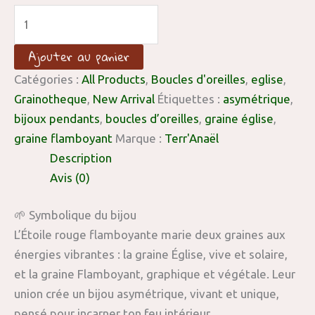
Ajouter au panier
Catégories :
All Products
,
Boucles d'oreilles
,
eglise
,
Grainotheque
,
New Arrival
Étiquettes :
asymétrique
,
bijoux pendants
,
boucles d’oreilles
,
graine église
,
graine flamboyant
Marque :
Terr'Anaël
Description
Avis (0)
🌱 Symbolique du bijou
L’Étoile rouge flamboyante marie deux graines aux
énergies vibrantes : la graine Église, vive et solaire,
et la graine Flamboyant, graphique et végétale. Leur
union crée un bijou asymétrique, vivant et unique,
pensé pour incarner ton feu intérieur.