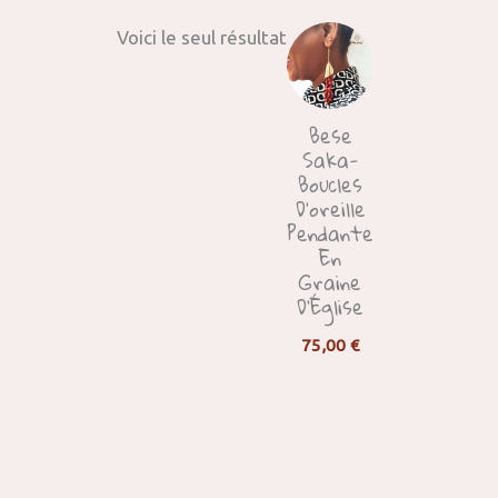
Voici le seul résultat
Bese
Saka-
Boucles
D’oreille
Pendante
En
Graine
D’Église
75,00
€