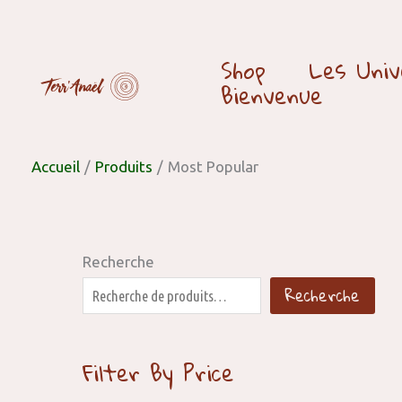
Aller
P
P
au
r
r
Shop
Les Univ
contenu
i
i
Bienvenue
x
x
m
m
Accueil
i
Produits
Most Popular
a
n
x
Recherche
Recherche
Filter By Price