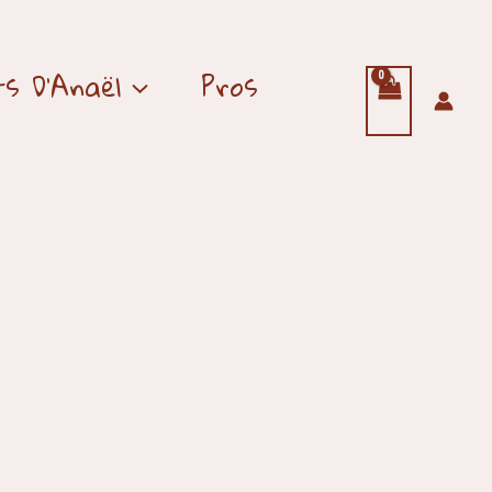
s D’Anaël
Pros