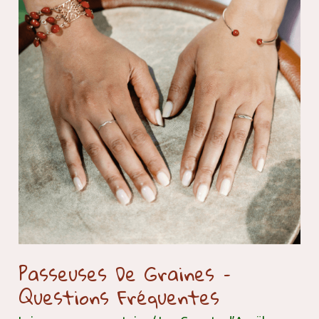
graines
–
questions
fréquentes
Passeuses De Graines –
Questions Fréquentes