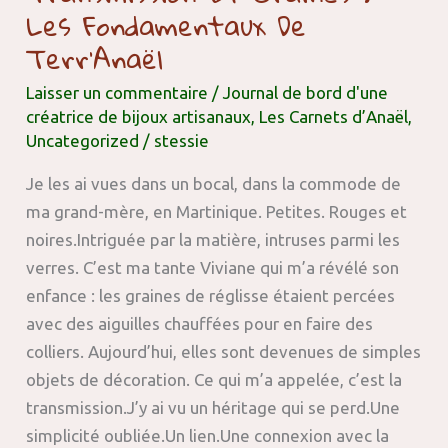
Les Fondamentaux De
graines
Terr’Anaël
:
les
Laisser un commentaire
/
Journal de bord d'une
fondamentaux
créatrice de bijoux artisanaux
,
Les Carnets d’Anaël
,
de
Uncategorized
/
stessie
Terr’Anaël
Je les ai vues dans un bocal, dans la commode de
ma grand-mère, en Martinique. Petites. Rouges et
noires.Intriguée par la matière, intruses parmi les
verres. C’est ma tante Viviane qui m’a révélé son
enfance : les graines de réglisse étaient percées
avec des aiguilles chauffées pour en faire des
colliers. Aujourd’hui, elles sont devenues de simples
objets de décoration. Ce qui m’a appelée, c’est la
transmission.J’y ai vu un héritage qui se perd.Une
simplicité oubliée.Un lien.Une connexion avec la